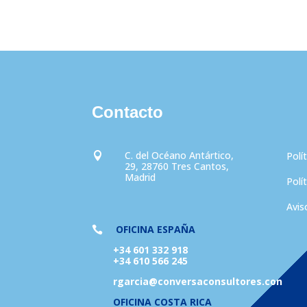
Contacto
C. del Océano Antártico,
Polí

29, 28760 Tres Cantos,
Madrid
Polí
Avis
OFICINA ESPAÑA

+34 601 332 918
+34 610 566 245
rgarcia@conversaconsultores.con
OFICINA COSTA RICA