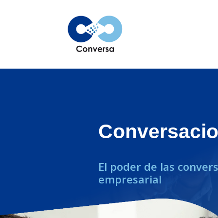
Conversacion
El poder de las conver
empresarial