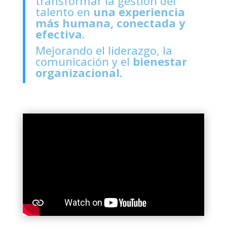
transformar la gestión del
talento en
una experiencia
más humana, conectada y
efectiva.
Mejorando el liderazgo, la
comunicación y el
bienestar
organizacional.